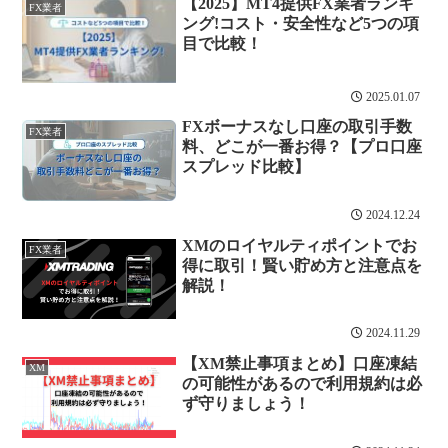
【2025】MT4提供FX業者ランキ
FX業者
ング!コスト・安全性など5つの項
目で比較！
2025.01.07
FXボーナスなし口座の取引手数
FX業者
料、どこが一番お得？【プロ口座
スプレッド比較】
2024.12.24
XMのロイヤルティポイントでお
FX業者
得に取引！賢い貯め方と注意点を
解説！
2024.11.29
【XM禁止事項まとめ】口座凍結
XM
の可能性があるので利用規約は必
ず守りましょう！