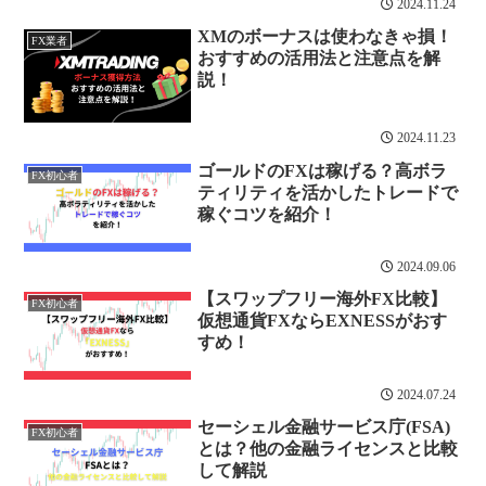
2024.11.24
XMのボーナスは使わなきゃ損！
FX業者
おすすめの活用法と注意点を解
説！
2024.11.23
ゴールドのFXは稼げる？高ボラ
FX初心者
ティリティを活かしたトレードで
稼ぐコツを紹介！
2024.09.06
【スワップフリー海外FX比較】
FX初心者
仮想通貨FXならEXNESSがおす
すめ！
2024.07.24
セーシェル金融サービス庁(FSA)
FX初心者
とは？他の金融ライセンスと比較
して解説