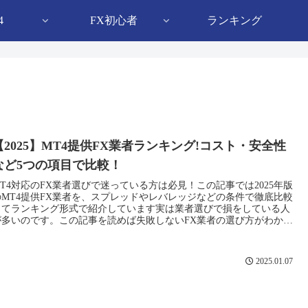
4
FX初心者
ランキング
【2025】MT4提供FX業者ランキング!コスト・安全性
など5つの項目で比較！
MT4対応のFX業者選びで迷っている方は必見！この記事では2025年版
のMT4提供FX業者を、スプレッドやレバレッジなどの条件で徹底比較
してランキング形式で紹介しています実は業者選びで損をしている人
が多いのです。この記事を読めば失敗しないFX業者の選び方がわかり
ます！
2025.01.07