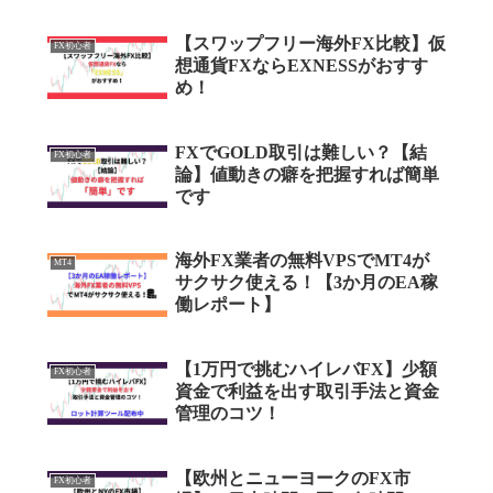
【スワップフリー海外FX比較】仮
FX初心者
想通貨FXならEXNESSがおすす
め！
FXでGOLD取引は難しい？【結
FX初心者
論】値動きの癖を把握すれば簡単
です
海外FX業者の無料VPSでMT4が
MT4
サクサク使える！【3か月のEA稼
働レポート】
【1万円で挑むハイレバFX】少額
FX初心者
資金で利益を出す取引手法と資金
管理のコツ！
【欧州とニューヨークのFX市
FX初心者