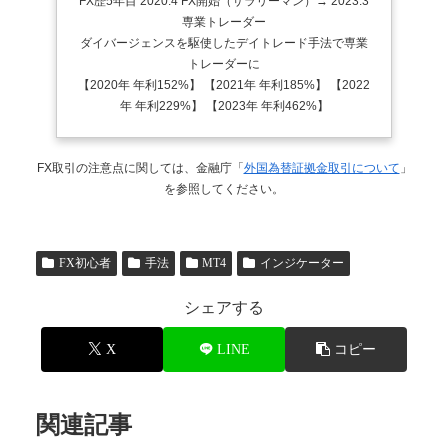
FX歴5年目 2020.4 FX開始（サラリーマン）→ 2023.3
専業トレーダー
ダイバージェンスを駆使したデイトレード手法で専業
トレーダーに
【2020年 年利152%】 【2021年 年利185%】 【2022
年 年利229%】 【2023年 年利462%】
FX取引の注意点に関しては、金融庁「
外国為替証拠金取引について
」
を参照してください。
FX初心者
手法
MT4
インジケーター
シェアする
X
LINE
コピー
関連記事