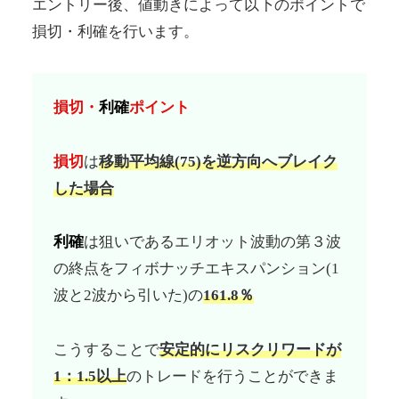
エントリー後、値動きによって以下のポイントで
損切・利確を行います。
損切・
利確
ポイント
損切
は
移動平均線(75)を逆方向へブレイク
した場合
利確
は狙いであるエリオット波動の第３波
の終点をフィボナッチエキスパンション(1
波と2波から引いた)の
161.8％
こうすることで
安定的にリスクリワードが
1：1.5以上
のトレードを行うことができま